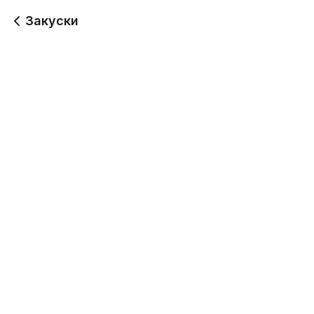
Закуски
Сырные палочки
Сырная тарелка
140 г
331 г
398
998
Запечённые мидии
Сельдь слабой соли с
отварным картофелем
116 г
332 г
438
458
Куриный попкорн
Чечил фри
150 г
428
358