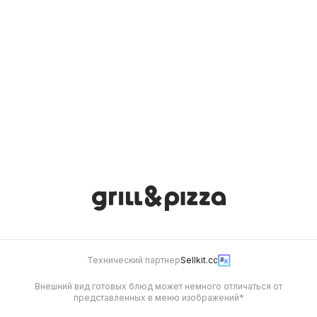
грибы
300 г
360 г
528
588
Хачапури по-аджарски
461 г
Будет позже
Технический партнер
Sellkit.cc
Внешний вид готовых блюд может немного отличаться от
представленных в меню изображений*